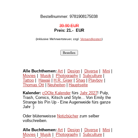
Bestellnummer: 9781908175038
39.90 EUR
Preis:
21.-
EUR
(inklusive Mehrwertsteuer, zzgl.
Versandkosten
)
Alle Buchthemen:
Art
|
Design
|
Diverse
|
Mini
|
Movies
|
Musik
|
Photography
|
Subculture
|
Tattoo
|
Hawaii
|
H.R. Giger
|
Shag
|
Playboy
|
Thomas Ott
|
Neuheiten
|
Hauptseite
Kalender:
cOOle Kalender
fürs
Jahr 2027
! Pulp,
Trash, Comics, Kitsch und Style... Von Emily the
Strange bis Pin Up - Eine Augenweide fürs ganze
Jahr :)
Oder blütenweisse
Notizbücher
zum selber
vollschreiben.
Alle Buchthemen:
Art
|
Design
|
Diverse
|
Mini
|
Movies
|
Musik
|
Photography
|
Subculture
|