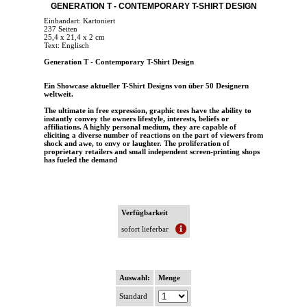
GENERATION T - CONTEMPORARY T-SHIRT DESIGN
Einbandart: Kartoniert
237 Seiten
25,4 x 21,4 x 2 cm
Text: Englisch
Generation T - Contemporary T-Shirt Design
Ein Showcase aktueller T-Shirt Designs von über 50 Designern
weltweit.
The ultimate in free expression, graphic tees have the ability to
instantly convey the owners lifestyle, interests, beliefs or
affiliations. A highly personal medium, they are capable of
eliciting a diverse number of reactions on the part of viewers from
shock and awe, to envy or laughter. The proliferation of
proprietary retailers and small independent screen-printing shops
has fueled the demand
Verfügbarkeit
sofort lieferbar
Auswahl:
Menge
Standard