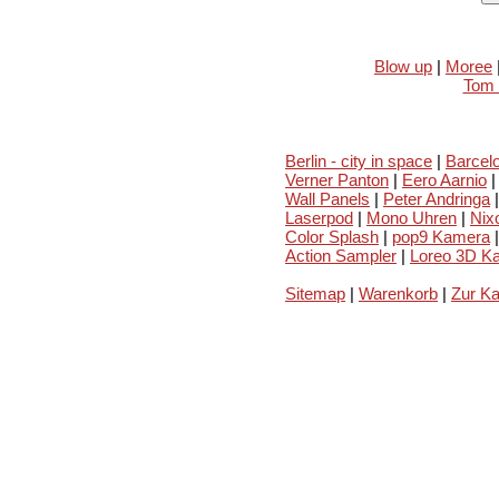
Blow up
|
Moree
Tom 
Berlin - city in space
|
Barcelo
Verner Panton
|
Eero Aarnio
|
Wall Panels
|
Peter Andringa
|
Laserpod
|
Mono Uhren
|
Nix
Color Splash
|
pop9 Kamera
|
Action Sampler
|
Loreo 3D K
Sitemap
|
Warenkorb
|
Zur K