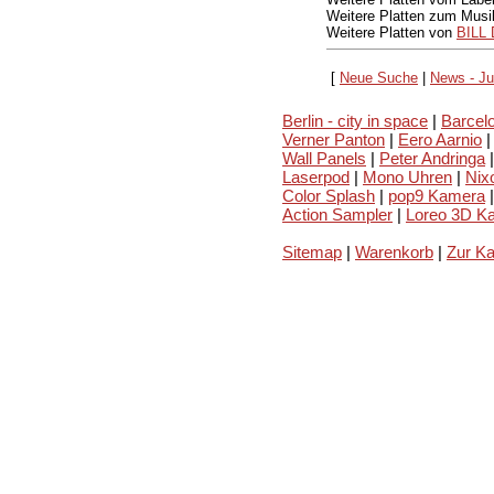
Weitere Platten zum Musi
Weitere Platten von
BILL
[
Neue Suche
|
News - Ju
Berlin - city in space
|
Barcelo
Verner Panton
|
Eero Aarnio
|
Wall Panels
|
Peter Andringa
|
Laserpod
|
Mono Uhren
|
Nix
Color Splash
|
pop9 Kamera
|
Action Sampler
|
Loreo 3D K
Sitemap
|
Warenkorb
|
Zur K