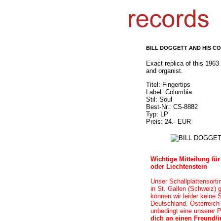
BILL DOGGETT AND HIS C
Exact replica of this 196
and organist.
Titel: Fingertips
Label: Columbia
Stil: Soul
Best-Nr.: CS-8882
Typ: LP
Preis: 24.- EUR
Wichtige Mitteilung f
oder Liechtenstein
Unser Schallplattensort
in
St. Gallen (Schweiz)
g
können wir leider keine 
Deutschland, Österreich
unbedingt eine unserer 
dich an einen Freund/i