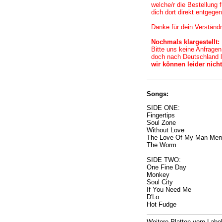
welche/r die Bestellung f
dich dort direkt entgege
Danke für dein Verständn
Nochmals klargestellt:
Bitte uns keine Anfragen
doch nach Deutschland l
wir können leider nicht
Songs:
SIDE ONE:
Fingertips
Soul Zone
Without Love
The Love Of My Man
Mem
The Worm
SIDE TWO:
One Fine Day
Monkey
Soul City
If You Need Me
D'Lo
Hot Fudge
Weitere Platten vom Labe