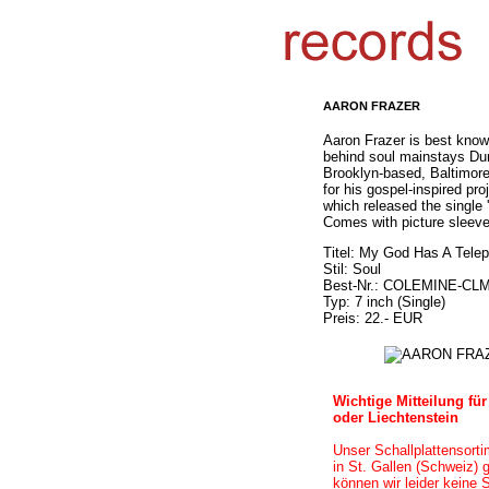
AARON FRAZER
Aaron Frazer is best know
behind soul mainstays Du
Brooklyn-based, Baltimore
for his gospel-inspired pr
which released the single
Comes with picture sleeve
Titel: My God Has A Tele
Stil: Soul
Best-Nr.: COLEMINE-CL
Typ: 7 inch (Single)
Preis: 22.- EUR
Wichtige Mitteilung f
oder Liechtenstein
Unser Schallplattensort
in
St. Gallen (Schweiz)
g
können wir leider keine 