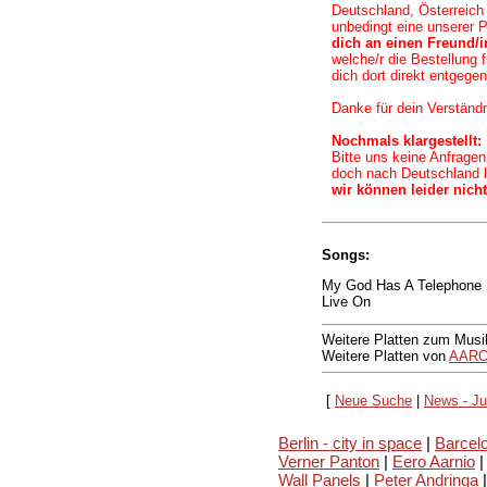
Deutschland, Österreich
unbedingt eine unserer 
dich an einen Freund/i
welche/r die Bestellung f
dich dort direkt entgege
Danke für dein Verständn
Nochmals klargestellt:
Bitte uns keine Anfragen
doch nach Deutschland l
wir können leider nicht
Songs:
My God Has A Telephone
Live On
Weitere Platten zum Musi
Weitere Platten von
AARO
[
Neue Suche
|
News - Ju
Berlin - city in space
|
Barcelo
Verner Panton
|
Eero Aarnio
|
Wall Panels
|
Peter Andringa
|