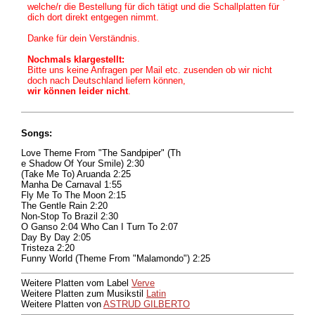
welche/r die Bestellung für dich tätigt und die Schallplatten für
dich dort direkt entgegen nimmt.
Danke für dein Verständnis.
Nochmals klargestellt:
Bitte uns keine Anfragen per Mail etc. zusenden ob wir nicht
doch nach Deutschland liefern können,
wir können leider nicht
.
Songs:
Love Theme From "The Sandpiper" (Th
e Shadow Of Your Smile) 2:30
(Take Me To) Aruanda 2:25
Manha De Carnaval 1:55
Fly Me To The Moon 2:15
The Gentle Rain 2:20
Non-Stop To Brazil 2:30
O Ganso 2:04 Who Can I Turn To 2:07
Day By Day 2:05
Tristeza 2:20
Funny World (Theme From "Malamondo") 2:25
Weitere Platten vom Label
Verve
Weitere Platten zum Musikstil
Latin
Weitere Platten von
ASTRUD GILBERTO