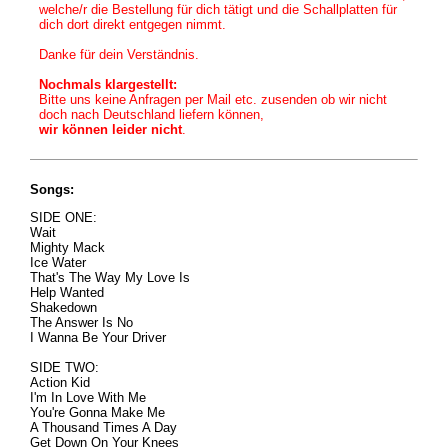
welche/r die Bestellung für dich tätigt und die Schallplatten für
dich dort direkt entgegen nimmt.
Danke für dein Verständnis.
Nochmals klargestellt:
Bitte uns keine Anfragen per Mail etc. zusenden ob wir nicht
doch nach Deutschland liefern können,
wir können leider nicht
.
Songs:
SIDE ONE:
Wait
Mighty Mack
Ice Water
That's The Way My Love Is
Help Wanted
Shakedown
The Answer Is No
I Wanna Be Your Driver
SIDE TWO:
Action Kid
I'm In Love With Me
You're Gonna Make Me
A Thousand Times A Day
Get Down On Your Knees